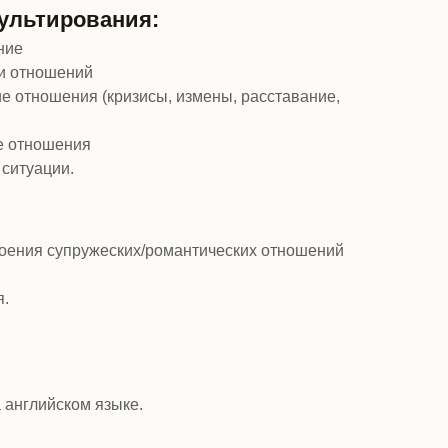
ультирования:
ние
и отношений
е отношения (кризисы, измены, расставание,
е отношения
 ситуации.
роения супружеских/романтических отношений
я.
 английском языке.