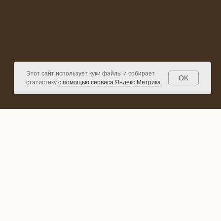
Этот сайт использует куки файлы и собирает
OK
статистику
с помощью сервиса Яндекс Метрика
кты
8-78-88
-78-88
up@mail.ru